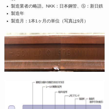
製造業者の略語。NKK：日本鋼管、Ⓢ：新日鉄
製造年
製造月：1本1ヶ月の単位（写真は9月）