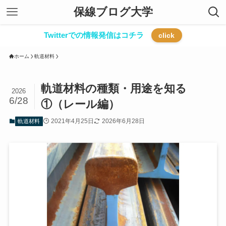
保線ブログ大学
Twitterでの情報発信はコチラ
click
ホーム
軌道材料
軌道材料の種類・用途を知る
2026
6/28
①（レール編）
2021年4月25日
2026年6月28日
軌道材料