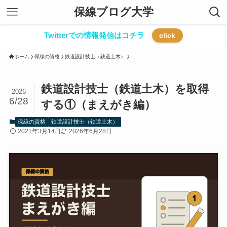
保線ブログ大学
Twitterでの情報発信はコチラ
click
ホーム
保線の資格
鉄道設計技士（鉄道土木）
鉄道設計技士（鉄道土木）を取得
2026
6/28
する①（まえがき編）
保線の資格
鉄道設計技士（鉄道土木）
2021年3月14日
2026年6月28日