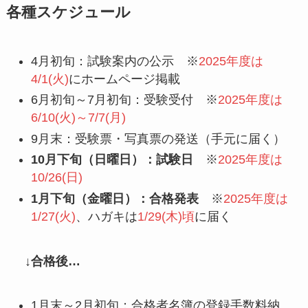
各種スケジュール
4月初旬：試験案内の公示
※
2025年度は
4/1(火)
に
ホームページ掲載
6月初旬～7月初旬：受験受付
※
2025年度は
6/10(火)～7/7(月)
9月末：受験票・写真票の発送（手元に届く）
10月下旬（日曜日）：試験日
※
2025年度は
10/26(日)
1月下旬（金曜日）：合格発表
※
2025年度は
1/27(火)
、ハガキは
1/29(木)頃
に届く
↓合格後…
1月末～2月初旬：合格者名簿の登録手数料納