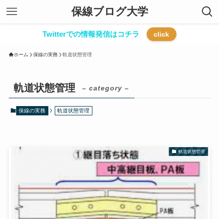
保線ブログ大学
Twitterでの情報発信はコチラ
click
ホーム
保線の実務
軌道状態管理
軌道状態管理
– category –
保線の実務
軌道状態管理
軌道状態管理